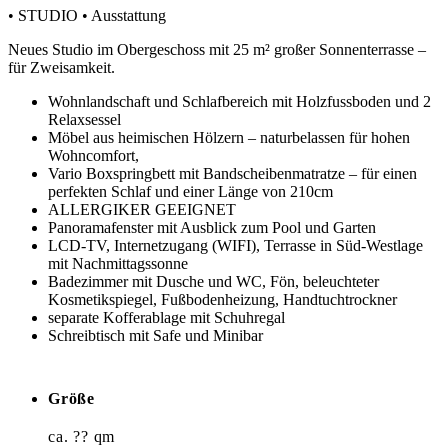
• STUDIO • Ausstattung
Neues Studio im Obergeschoss mit 25 m² großer Sonnenterrasse –
für Zweisamkeit.
Wohnlandschaft und Schlafbereich mit Holzfussboden und 2
Relaxsessel
Möbel aus heimischen Hölzern – naturbelassen für hohen
Wohncomfort,
Vario Boxspringbett mit Bandscheibenmatratze – für einen
perfekten Schlaf und einer Länge von 210cm
ALLERGIKER GEEIGNET
Panoramafenster mit Ausblick zum Pool und Garten
LCD-TV, Internetzugang (WIFI), Terrasse in Süd-Westlage
mit Nachmittagssonne
Badezimmer mit Dusche und WC, Fön, beleuchteter
Kosmetikspiegel, Fußbodenheizung, Handtuchtrockner
separate Kofferablage mit Schuhregal
Schreibtisch mit Safe und Minibar
Größe
ca. ?? qm