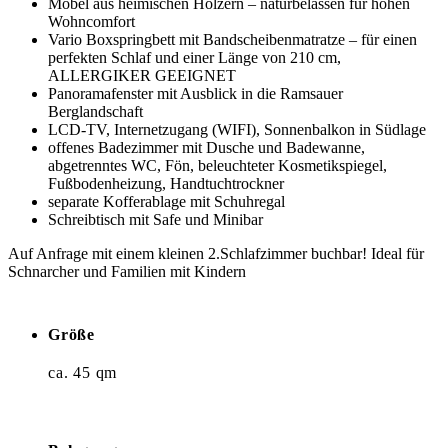
Möbel aus heimischen Hölzern – naturbelassen für hohen
Wohncomfort
Vario Boxspringbett mit Bandscheibenmatratze – für einen
perfekten Schlaf und einer Länge von 210 cm,
ALLERGIKER GEEIGNET
Panoramafenster mit Ausblick in die Ramsauer
Berglandschaft
LCD-TV, Internetzugang (WIFI), Sonnenbalkon in Südlage
offenes Badezimmer mit Dusche und Badewanne,
abgetrenntes WC, Fön, beleuchteter Kosmetikspiegel,
Fußbodenheizung, Handtuchtrockner
separate Kofferablage mit Schuhregal
Schreibtisch mit Safe und Minibar
Auf Anfrage mit einem kleinen 2.Schlafzimmer buchbar! Ideal für
Schnarcher und Familien mit Kindern
Größe
ca. 45 qm