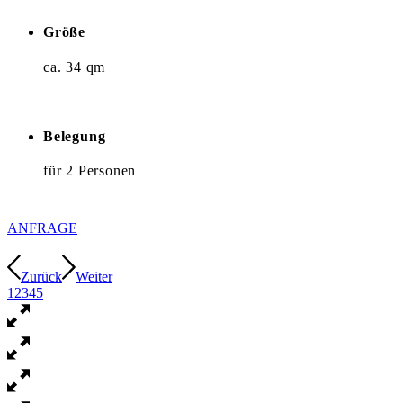
Größe
ca. 34 qm
Belegung
für 2 Personen
ANFRAGE
Zurück
Weiter
1
2
3
4
5