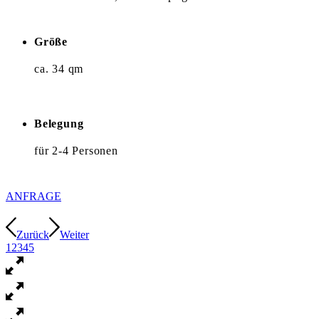
Größe
ca. 34 qm
Belegung
für 2-4 Personen
ANFRAGE
Zurück
Weiter
1
2
3
4
5