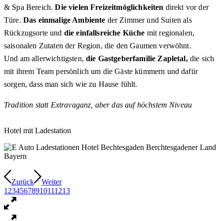
& Spa Bereich.
Die vielen Freizeitmöglichkeiten
direkt vor der
Türe.
Das einmalige Ambiente
der Zimmer und Suiten als
Rückzugsorte und
die einfallsreiche Küche
mit regionalen,
saisonalen Zutaten der Region, die den Gaumen verwöhnt.
Und am allerwichtigsten,
die Gastgeberfamilie Zapletal,
die sich
mit ihrem Team persönlich um die Gäste kümmern und dafür
sorgen, dass man sich wie zu Hause fühlt.
Tradition statt Extravaganz, aber das auf höchstem Niveau
Hotel mit Ladestation
Zurück
Weiter
1
2
3
4
5
6
7
8
9
10
11
12
13