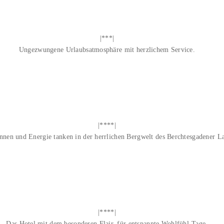
|***|
Ungezwungene Urlaubsatmosphäre mit herzlichem Service.
|****|
nnen und Energie tanken in der herrlichen Bergwelt des Berchtesgadener L
|****|
Das Hotel mit dem besonderen Flair, für entspannte Wohlfühl-Tage.